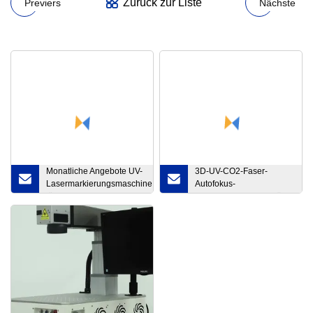
Zurück zur Liste
Previers
Nächste
Monatliche Angebote UV-
3D-UV-CO2-Faser-
Lasermarkierungsmaschine
Autofokus-
für den Druck von
Lasermarkierungsgerät /
Gesichtsmasken-Logos in
Gravieren / Gravieren /
medizinischen
Gravieren / Schweißen /
Anwendungen
Reinigen /
Laserschneidemaschine für
Kohlenstoff- / Edelstahl-
Lasermarkierungsmaschine