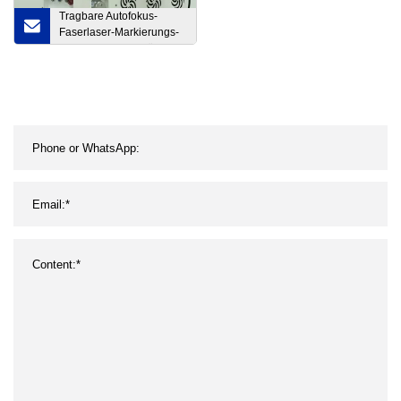
Tragbare Autofokus-
Faserlaser-Markierungs-
Graviermaschine für
Schmuck, Metall,
Kunststoff, Logo-Druck,
Handyhülle,
Markendrucker, 20 W, 30
W, 50 W