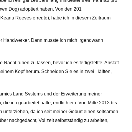
be ich ein ganzes Jahr lang mindestens ein Fahrrad pro
rown Dog) adoptiert haben. Von den 201
s Keanu Reeves erregte), habe ich in diesem Zeitraum
ner Handwerker. Dann musste ich mich irgendwann
Nacht ruhen zu lassen, bevor ich es fertigstellte. Anstatt
 meinem Kopf herum. Schneiden Sie es in zwei Hälften,
namics Land Systems und der Erweiterung meiner
e ich gearbeitet hatte, endlich ein. Von Mitte 2013 bis
 unterziehen, da ich seit meiner Geburt einen seltsamen
er nachgedacht, Vollzeit selbstständig zu arbeiten,