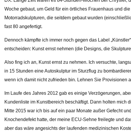
DX. Lange Zeit waren es 84-Stunden-Wochen bei Chrysler, da
Woche gebaut, um Geld für ein örtliches Frauenhaus und di
Motorradskulpturen, die seitdem gebaut wurden (einschließli
fast 80 angefertigt.
Dennoch kämpfte ich immer noch gegen das Label „Künstler“
entscheiden: Kunst ernst nehmen (die Designs, die Skulpturen
Also fing ich an, Kunst ernst zu nehmen. Ich versuchte, langsa
in 15 Stunden eine Autoskulptur im Sturzflug zu bombardiere
wenn ich damit nicht zufrieden bin. Lehnen Sie Provisionen a
Im Laufe des Jahres 2012 gab es einige Verzögerungen, abe
Kundenliste im Kunstbereich beschäftigt. Dann holten mich d
Mitte 2015 war ich bis auf ein paar Monate außer Gefecht un
Knochendefekt hatte, der meine ECU-Sehne freilegte und das 
aber das wäre angesichts der laufenden medizinischen Koste