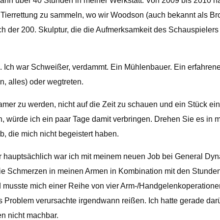
nn über 40 Stunden in meiner Werkstatt. Von 2009 bis 2010 ha
e Tierrettung zu sammeln, wo wir Woodson (auch bekannt als B
ch der 200. Skulptur, die die Aufmerksamkeit des Schauspieler
. Ich war Schweißer, verdammt. Ein Mühlenbauer. Ein erfahre
, alles) oder wegtreten.
mer zu werden, nicht auf die Zeit zu schauen und ein Stück eine 
n, würde ich ein paar Tage damit verbringen. Drehen Sie es in
b, die mich nicht begeistert haben.
r hauptsächlich war ich mit meinem neuen Job bei General Dy
ie Schmerzen in meinen Armen in Kombination mit den Stunden, di
d musste mich einer Reihe von vier Arm-/Handgelenkoperationen
Problem verursachte irgendwann reißen. Ich hatte gerade darüb
n nicht machbar.