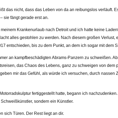
eißt das nicht, dass das Leben von da an reibungslos verläuft
– sie fängt gerade erst an.
meinem Krankenurlaub nach Detroit und ich hatte keine Ladenfl
-Nacht alles gestohlen zu werden. Nach diesem großen Verlust
2017 entschieden, bis zu dem Punkt, an dem ich sogar mit dem S
 Sommer an kampfbeschädigten Abrams-Panzern zu schweißen. A
tsreisen, das Chaos des Lebens, ganz zu schweigen von dem ps
geben mir das Gefühl, als würde ich versuchen, durch nassen Z
otorradskulptur fertiggestellt hatte, begann ich nachzudenken. I
 Schweißkünstler, sondern ein Künstler.
 sich Türen. Der Rest liegt an dir.