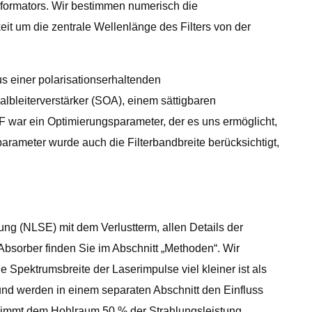
sformators. Wir bestimmen numerisch die
it um die zentrale Wellenlänge des Filters von der
s einer polarisationserhaltenden
bleiterverstärker (SOA), einem sättigbaren
 war ein Optimierungsparameter, der es uns ermöglicht,
rameter wurde auch die Filterbandbreite berücksichtigt,
ung (NLSE) mit dem Verlustterm, allen Details der
bsorber finden Sie im Abschnitt „Methoden“. Wir
 Spektrumsbreite der Laserimpulse viel kleiner ist als
und werden in einem separaten Abschnitt den Einfluss
ntnimmt dem Hohlraum 50 % der Strahlungsleistung.