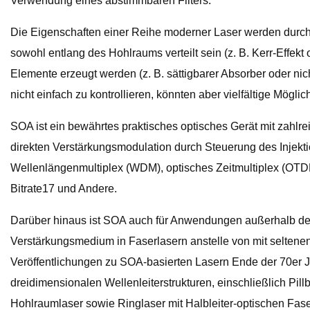
Verwendung eines abstimmbaren Filters.
Die Eigenschaften einer Reihe moderner Laser werden durch die
sowohl entlang des Hohlraums verteilt sein (z. B. Kerr-Effekt
Elemente erzeugt werden (z. B. sättigbarer Absorber oder nich
nicht einfach zu kontrollieren, könnten aber vielfältige Mögli
SOA ist ein bewährtes praktisches optisches Gerät mit zahlr
direkten Verstärkungsmodulation durch Steuerung des Injekt
Wellenlängenmultiplex (WDM), optisches Zeitmultiplex (OT
Bitrate17 und Andere.
Darüber hinaus ist SOA auch für Anwendungen außerhalb der
Verstärkungsmedium in Faserlasern anstelle von mit seltene
Veröffentlichungen zu SOA-basierten Lasern Ende der 70er
dreidimensionalen Wellenleiterstrukturen, einschließlich Pi
Hohlraumlaser sowie Ringlaser mit Halbleiter-optischen Fase