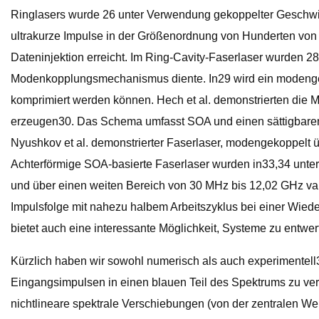
Ringlasers wurde 26 unter Verwendung gekoppelter Geschwi
ultrakurze Impulse in der Größenordnung von Hunderten vo
Dateninjektion erreicht. Im Ring-Cavity-Faserlaser wurden 2
Modenkopplungsmechanismus diente. In29 wird ein modengekopp
komprimiert werden können. Hech et al. demonstrierten die M
erzeugen30. Das Schema umfasst SOA und einen sättigbaren
Nyushkov et al. demonstrierter Faserlaser, modengekoppelt 
Achterförmige SOA-basierte Faserlaser wurden in33,34 unter
und über einen weiten Bereich von 30 MHz bis 12,02 GHz var
Impulsfolge mit nahezu halbem Arbeitszyklus bei einer Wied
bietet auch eine interessante Möglichkeit, Systeme zu entwer
Kürzlich haben wir sowohl numerisch als auch experimentell
Eingangsimpulsen in einen blauen Teil des Spektrums zu ver
nichtlineare spektrale Verschiebungen (von der zentralen We