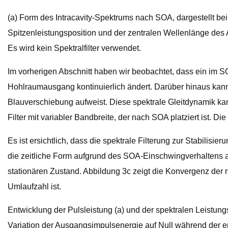
(a) Form des Intracavity-Spektrums nach SOA, dargestellt be
Spitzenleistungsposition und der zentralen Wellenlänge de
Es wird kein Spektralfilter verwendet.
Im vorherigen Abschnitt haben wir beobachtet, dass ein im SO
Hohlraumausgang kontinuierlich ändert. Darüber hinaus kann
Blauverschiebung aufweist. Diese spektrale Gleitdynamik kan
Filter mit variabler Bandbreite, der nach SOA platziert ist. D
Es ist ersichtlich, dass die spektrale Filterung zur Stabilis
die zeitliche Form aufgrund des SOA-Einschwingverhaltens
stationären Zustand. Abbildung 3c zeigt die Konvergenz der r
Umlaufzahl ist.
Entwicklung der Pulsleistung (a) und der spektralen Leistung
Variation der Ausgangsimpulsenergie auf Null während der 