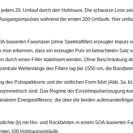
i jedem 20. Umlauf durch den Hohlraum. Die schwarze Linie zei
s Ausgangsimpulses während der ersten 200 Umläufe. Hier umf
A-basierten Faserlaser (ohne Spektralfilter) erzeugter Impuls s
 man erkennen, dass ein erzeugter Puls im betrachteten Satz v
n durch einen Filter stabilisiert werden. Ohne Beschränkung d
ie zentrale Wellenlänge des Filters lag bei 1550 nm, die Bandbrei
ierung des Pulsspektrums und der zeitlichen Form führt (Abb. 3a,
 asymmetrisch sind. Das Regime der Einzelimpulserzeugung k
elativen Energiedifferenz, die über die beiden aufeinanderfolge
sdichte (b) mit Hin- und Rückfahrten in einem SOA-basierten Fa
ersten 100 Hohlraumumläufe.