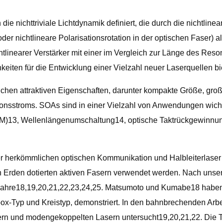
 nichttriviale Lichtdynamik definiert, die durch die nichtlinear
 oder nichtlineare Polarisationsrotation in der optischen Faser)
tlinearer Verstärker mit einer im Vergleich zur Länge des Resona
chkeiten für die Entwicklung einer Vielzahl neuer Laserquellen bi
eichen attraktiven Eigenschaften, darunter kompakte Größe, gro
ionsstroms. SOAs sind in einer Vielzahl von Anwendungen wicht
DM)13, Wellenlängenumschaltung14, optische Taktrückgewinnun
 herkömmlichen optischen Kommunikation und Halbleiterlaser 
n Erden dotierten aktiven Fasern verwendet werden. Nach unse
 Jahre18,19,20,21,22,23,24,25. Matsumoto und Kumabe18 habe
llbox-Typ und Kreistyp, demonstriert. In den bahnbrechenden Ar
rn und modengekoppelten Lasern untersucht19,20,21,22. Die Theo