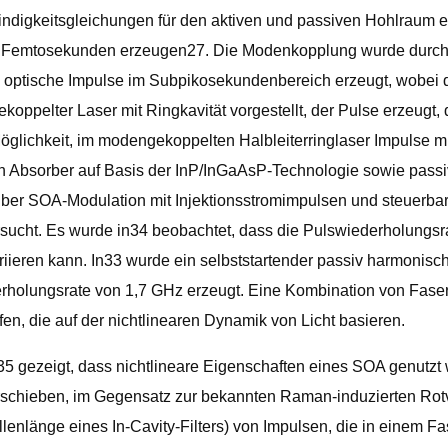
ndigkeitsgleichungen für den aktiven und passiven Hohlraum 
n Femtosekunden erzeugen27. Die Modenkopplung wurde durch e
8 optische Impulse im Subpikosekundenbereich erzeugt, wobei d
elter Laser mit Ringkavität vorgestellt, der Pulse erzeugt, d
öglichkeit, im modengekoppelten Halbleiterringlaser Impulse mi
 Absorber auf Basis der InP/InGaAsP-Technologie sowie passi
über SOA-Modulation mit Injektionsstromimpulsen und steuerba
sucht. Es wurde in34 beobachtet, dass die Pulswiederholungsr
iieren kann. In33 wurde ein selbststartender passiv harmonisc
erholungsrate von 1,7 GHz erzeugt. Eine Kombination von Fase
fen, die auf der nichtlinearen Dynamik von Licht basieren.
35 gezeigt, dass nichtlineare Eigenschaften eines SOA genutz
schieben, im Gegensatz zur bekannten Raman-induzierten Rotve
llenlänge eines In-Cavity-Filters) von Impulsen, die in einem 