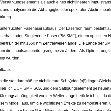
 Verstärkungselements als auch eines nichtlinearen Impulstran
 und analysieren die Abhängigkeit der spektralen Abstimmbarke
ärkung.
 untersuchten Faserlaseraufbaus. Der Laserhohlraum besteht au
nserhaltenden Singlemode-Faser (PM SMF), einem optischen Hal
tralfilter mit 1550 nm Zentralwellenlänge. Die Länge der SMF
um die Impulsausbreitungsregime zu ändern. Als Optimierungspa
egt wurden.
ufbaus.
 die standardmäßige nichtlineare Schr\(\ddot{o}\)dinger-Gleich
ließlich DCF, SMF, SOA und dem Sättigungselement gesteuert A
tärkungsabhängigkeit von der Wellenlänge berücksichtigt, da die
sem Modell aus, um die wichtigsten Effekte zu demonstrieren, 
achten. Ein nach dem Gaußfilter platzierter Ausgangskoppler e