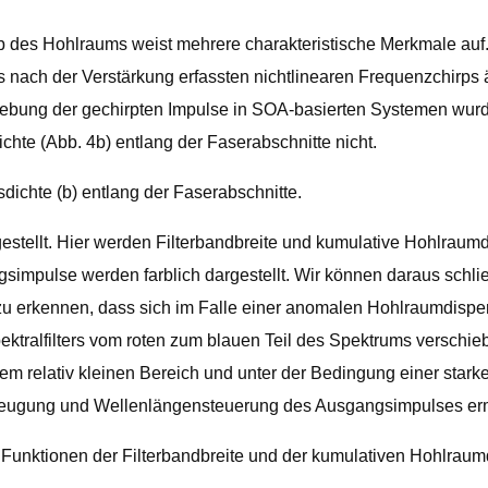
lb des Hohlraums weist mehrere charakteristische Merkmale auf.
es nach der Verstärkung erfassten nichtlinearen Frequenzchirps
iebung der gechirpten Impulse in SOA-basierten Systemen wurde 
chte (Abb. 4b) entlang der Faserabschnitte nicht.
sdichte (b) entlang der Faserabschnitte.
rgestellt. Hier werden Filterbandbreite und kumulative Hohlraum
ngsimpulse werden farblich dargestellt. Wir können daraus sch
ist zu erkennen, dass sich im Falle einer anomalen Hohlraumdisp
alfilters vom roten zum blauen Teil des Spektrums verschiebt.
em relativ kleinen Bereich und unter der Bedingung einer starke
Erzeugung und Wellenlängensteuerung des Ausgangsimpulses erm
 Funktionen der Filterbandbreite und der kumulativen Hohlraum