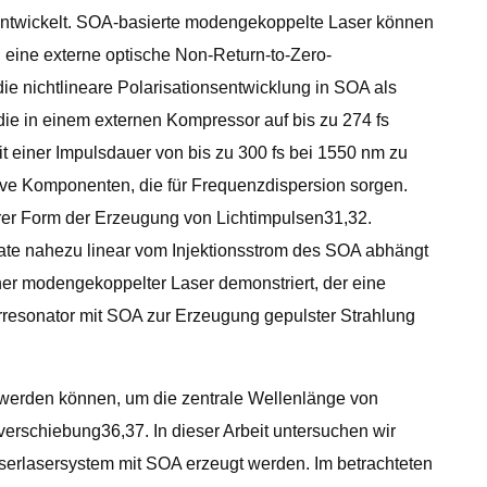
entwickelt. SOA-basierte modengekoppelte Laser können
ine externe optische Non-Return-to-Zero-
ie nichtlineare Polarisationsentwicklung in SOA als
ie in einem externen Kompressor auf bis zu 274 fs
t einer Impulsdauer von bis zu 300 fs bei 1550 nm zu
ve Komponenten, die für Frequenzdispersion sorgen.
rer Form der Erzeugung von Lichtimpulsen31,32.
ate nahezu linear vom Injektionsstrom des SOA abhängt
her modengekoppelter Laser demonstriert, der eine
rresonator mit SOA zur Erzeugung gepulster Strahlung
t werden können, um die zentrale Wellenlänge von
rschiebung36,37. In dieser Arbeit untersuchen wir
Faserlasersystem mit SOA erzeugt werden. Im betrachteten