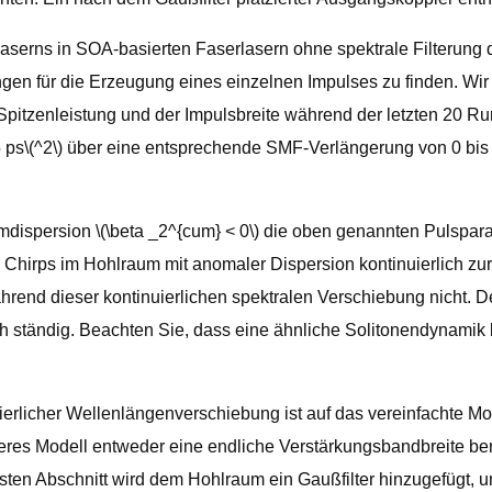
aserns in SOA-basierten Faserlasern ohne spektrale Filterung 
ungen für die Erzeugung eines einzelnen Impulses zu finden. Wir
r Spitzenleistung und der Impulsbreite während der letzten 20 Ru
5 ps\(^2\) über eine entsprechende SMF-Verlängerung von 0 bis
ispersion \(\beta _2^{cum} < 0\) die oben genannten Pulsparam
 Chirps im Hohlraum mit anomaler Dispersion kontinuierlich zu
hrend dieser kontinuierlichen spektralen Verschiebung nicht. De
sich ständig. Beachten Sie, dass eine ähnliche Solitonendynami
erlicher Wellenlängenverschiebung ist auf das vereinfachte Mo
heres Modell entweder eine endliche Verstärkungsbandbreite ber
hsten Abschnitt wird dem Hohlraum ein Gaußfilter hinzugefügt, 